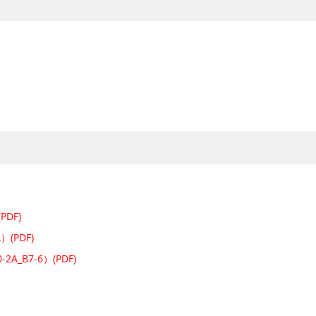
DF)
(PDF)
_B7-6）(PDF)