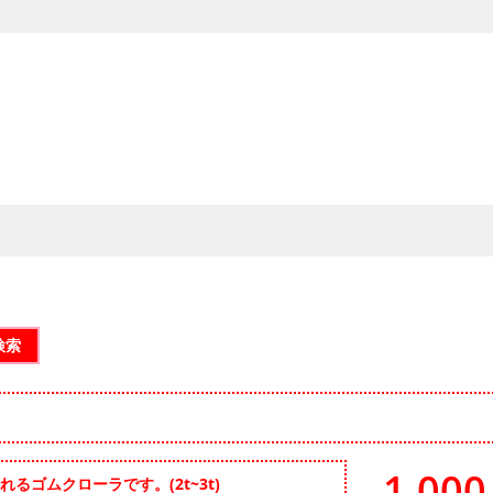
検索
1,00
に適用されるゴムクローラです。(2t~3t)