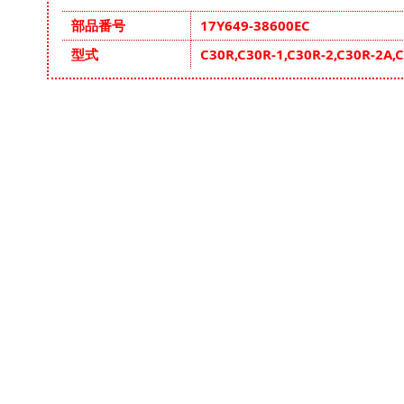
そ
部品番号
17Y649-38600EC
の
型式
C30R,C30R-1,C30R-2,C30R-2A,
他
の
情
報