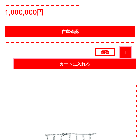
他
の
1,000,000円
情
報
個数
カートに入れる
Skip
to
the
end
of
the
images
gallery