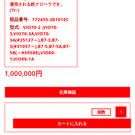
適用される鉄クローラです。
(7t~)
そ
172455-38101EC
の
VIO70-2 ,VIO70-
他
3,VIO70-3A,VIO70-
の
3A(#35127～),B7-3,B7-
情
3(#31057～),B7-5,B7-5A,B7-
報
5B(～#59588),VIO80-
1,VIO80-1A
1,000,000円
個数
カートに入れる