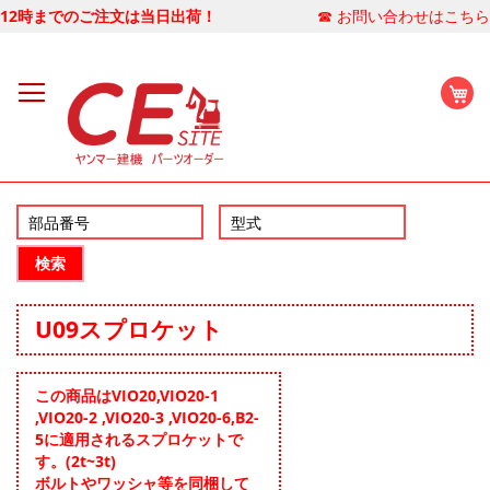
12時までのご注文は当日出荷！
☎ お問い合わせはこちら
マ
検索
U09スプロケット
この商品はVIO20,VIO20-1
,VIO20-2 ,VIO20-3 ,VIO20-6,B2-
5に適用されるスプロケットで
す。(2t~3t)
ボルトやワッシャ等を同梱して